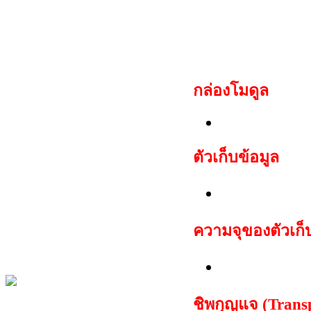
ดอกกุญแจชิพใหม่ สาม
กล่อง
โมดูล
Porsche body
ตัวเก็บข้อมูล
ชุด EEPROM
ความจุของตัวเก็
256 ไบต์
ชิพกุญแจ (Trans