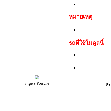
TP08 Megamo
หมายเหตุ
สามารถสตาร์ท
รถที่ใช้โมดูลนี้
Porsche:Carr
(996),Boxster
911 Turbo (99
กุญแจ Porsche
กุญ
รถ/รุ่น