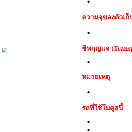
ชุด EEPROM
ความจุของตัวเก็
2048 ไบต์
ชิพกุญแจ (Trans
TP06/19 Texa
หมายเหตุ
โมดูลแสดงรห
รถที่ใช้โมดูลนี้
Audi:A8
Volkswagen:T