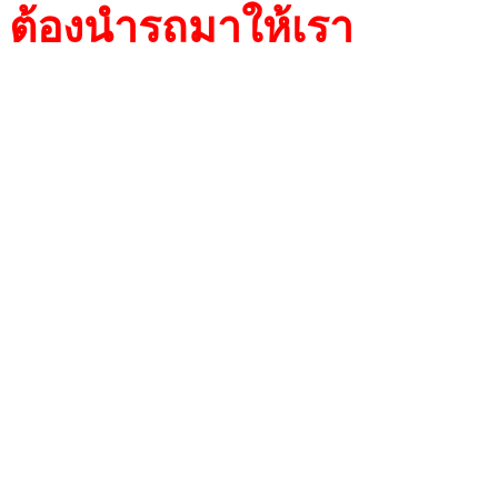
ต้องนำรถมาให้เรา
เนื่องจ
Megamos/Cryptoไม่สามาร
ใช้ เครื่องDiagnostics ทำ
กล่อง ECUในตัวรถยนต์เพื่อใ
ทะเบียนดอกกุญแจใหม่ ลูก
กรณีดอกกุญแจสูญหายทั
กล่องโมดูล มา