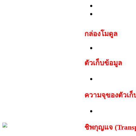
Porsche:Caye
Bentley:Conti
กล่อง
โมดูล
Porsche body
ตัวเก็บข้อมูล
ชุด EEPROM
ความจุของตัวเก็
512 ไบต์
ชิพกุญแจ (Trans