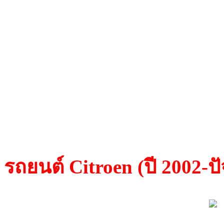
Transponder(TP01)เป็นชิพ
เป็นชิพ Megamos และ Tran
Cryptoทำหน้าที่ส่งสัญญาณ
คลื่นความถี่อ่อนๆ เพื่อคัด
กุญแจชิพของท่าน สามารถส
รถยนต์ Citroen (ปี 2002-ปั
TP 08 Megamos/Crypto