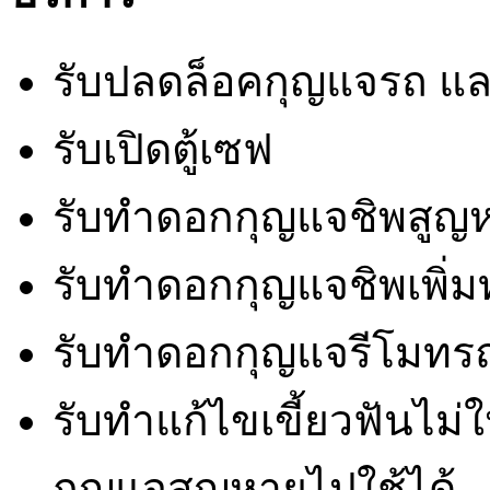
รับปลดล็อคกุญแจรถ แ
รับเปิดตู้เซฟ
รับทำดอกกุญแจชิพสูญห
รับทำดอกกุญแจชิพเพิ่มทุ
รับทำดอกกุญแจรีโมทร
รับทำแก้ไขเขี้ยวฟันไม
กุญแจสูญหายไปใช้ได้