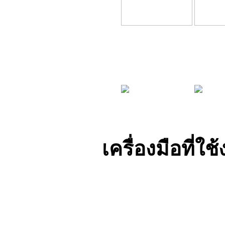
รถยนต์ Porsche
กรอบรีโมท 3 ปุ่ม
กรอบรี
บริการเปลี่ยนแบตเตอรี่กุญแจ
รถยนต์ Porsche
เครื่องมือที่ใช
รับสอนทำกุญแจIM