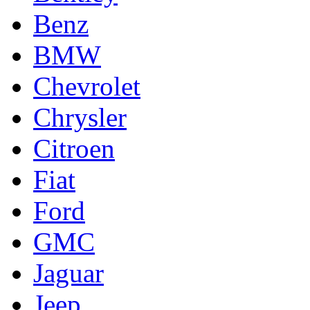
Benz
BMW
Chevrolet
Chrysler
Citroen
Fiat
Ford
GMC
Jaguar
Jeep