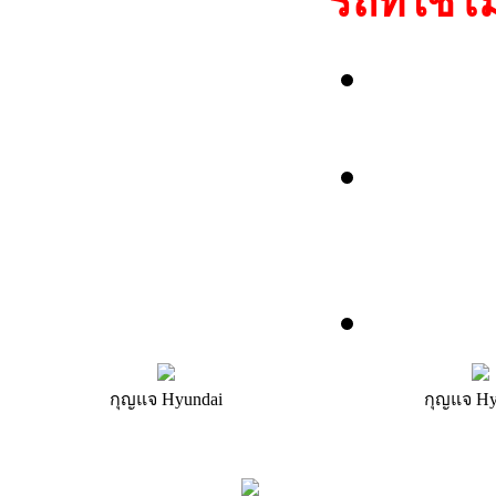
รถที่ใช้โม
Hyunda
2005),
Elantr
2005),
2005)
Kia:So
กุญแจ Hyundai
กุญแจ
Hy
รถ/รุ่น