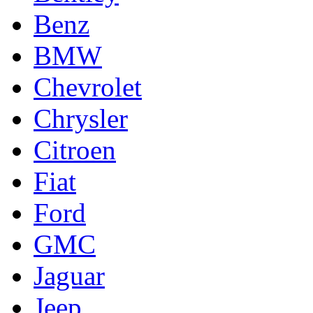
Benz
BMW
Chevrolet
Chrysler
Citroen
Fiat
Ford
GMC
Jaguar
Jeep