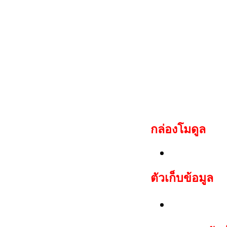
ด้วย
ลูกค้าท่านใดไม่สะดว
เฉพาะกล่องโมดูล
กล่อง
โมดูล
Hyundai, K
ตัวเก็บข้อมูล
ชุด EEPROM