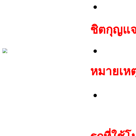
ไบต์
ชิตกุญแจ
JMA TP
หมายเหต
สามารถ
กุญแจท