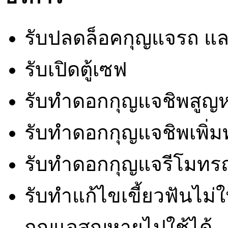
รับปลดล็อคกุญแจรถ แ
รับเปิดตู้เซฟ
รับทำดอกกุญแจชิพสูญห
รับทำดอกกุญแจชิพเพิ่มทุ
รับทำดอกกุญแจรีโมทร
รับทำแก้ไขเขี้ยวฟันไม
กุญแจสูญหายไปใช้ได้