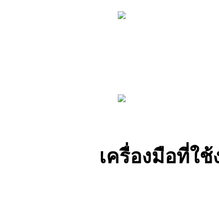
บริการเปลี่ยนกรอบกุญแจ
กรอบรีโมท 3 
รถยนต์ Hyundai
บริการเปลี่ยนแบตเตอรี่กุญแจ
รถยนต์ Hyundai
เครื่องมือที่ใช
รับสอนทำกุญแจIM