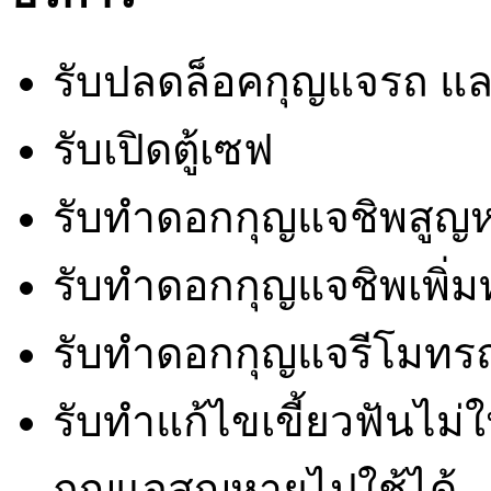
รับปลดล็อคกุญแจรถ แ
รับเปิดตู้เซฟ
รับทำดอกกุญแจชิพสูญห
รับทำดอกกุญแจชิพเพิ่มทุ
รับทำดอกกุญแจรีโมทร
รับทำแก้ไขเขี้ยวฟันไม
กุญแจสูญหายไปใช้ได้