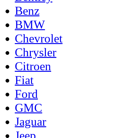
Benz
BMW
Chevrolet
Chrysler
Citroen
Fiat
Ford
GMC
Jaguar
Jeep