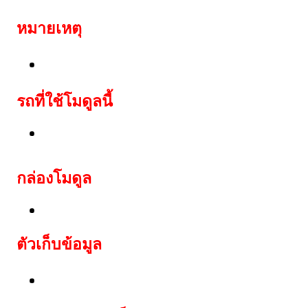
หมายเหตุ
สามารถสตาร์ทรถได้ทันที ด้วยชิพกุญแจท
รถที่ใช้โมดูลนี้
Lexus: Carina, Celica(-1998), Estima(-19
กล่อง
โมดูล
Lexus Avensis immobox Valeo with ID
ตัวเก็บข้อมูล
ชุด EEPROM Motorola MCU MC68HC