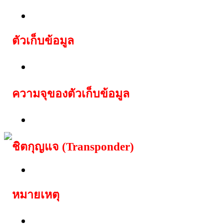
Lexus ECU Bosch, Fujitsu, Denso
ตัวเก็บข้อมูล
ชุด EEPROM 5020/25080/93c56/93c86,
ความจุของตัวเก็บข้อมูล
ชนิด 25020 และ 93c56 ขนาด 256 ไบต์
ชิตกุญแจ (Transponder)
TP07 Texas
หมายเหตุ
สามารถสตาร์ทรถได้ทันที ด้วยชิพกุญแจท