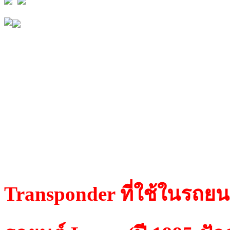
Lexus ES300, ES350, GS
GS400, GS430, GS450, G
IS220, IS250, IS300, IS3
LS460, LX450, LX470, R
SC300, SC400, SC430,
Transponder ที่ใช้ในรถยน