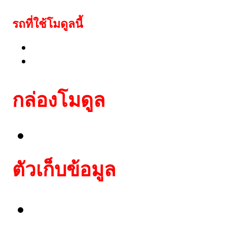
รถที่ใช้โมดูลนี้
Lexus: RAV4, Corolla, Sienna, Yaris
Lexus: IS200, IS300, GS300
กล่อง
โมดูล
Lexus immobox with I
ตัวเก็บข้อมูล
ชุด EEPROM 93c66 DI