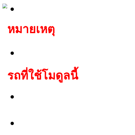
TP30 Texas Crypto
หมายเหตุ
สามารถสตาร์ทรถได้ทันท
รถที่ใช้โมดูลนี้
Lexus:4Runner,Alphard,
Verso,Fortuner,Hiace,Hi
Lexus:ES330,ES350,GS