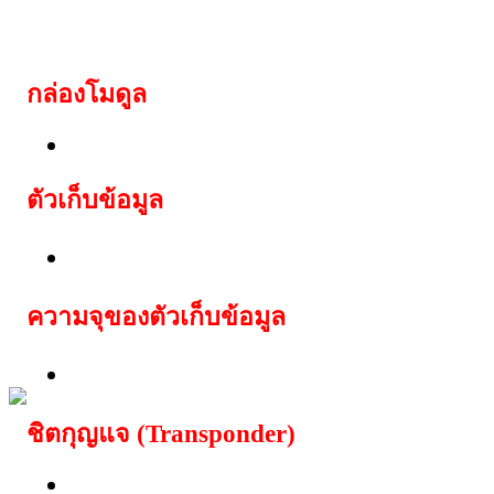
ดอกกุญแจชิพใหม่ สาม
กล่อง
โมดูล
Lexus immobox with ID33
ตัวเก็บข้อมูล
ชุด EEPROM 24c04 DIL8
ความจุของตัวเก็บข้อมูล
512 ไบต์
ชิตกุญแจ (Transponder)
TP 05 Philips