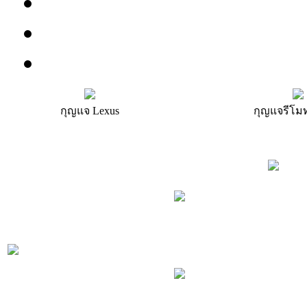
IS350,LS430,LX470,R
Citroen:C1
Peugeot:107
กุญแจ Lexus
กุญแจรีโม
รถ/รุ่น
ดอกกุญแจชิพ ไม่มีรีโม
Lexus