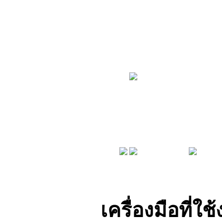
Daewoo
ดอกกุญแจชิพ ไม่มีรีโมท
รีโมท 2 ปุ่ม
บริการเปลี่ยนกรอบกุญแจ
กรอบรีโมท 2 ปุ่ม
รถยนต์ Daewoo
บริการเปลี่ยนแบตเตอรี่กุญแจ
รถยนต์ Daewoo
เครื่องมือที่ใช