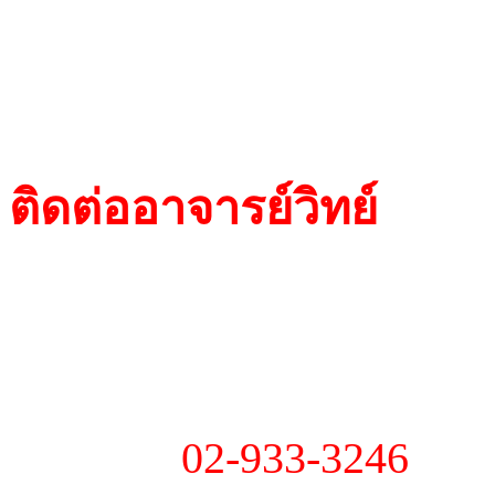
รับสอนทำกุญแจIM
ติดต่ออาจารย์วิทย์
- 184, ถ.ลาดพร้าว 53 ซ
ขว/ข ลาดพร้าว กรุงเทพ
- โทร :
02-933-3246