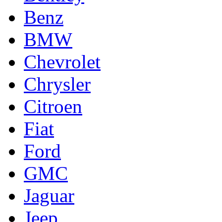
Benz
BMW
Chevrolet
Chrysler
Citroen
Fiat
Ford
GMC
Jaguar
Jeep