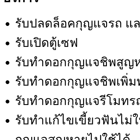
รับปลดล็อคกุญแจรถ แ
รับเปิดตู้เซฟ
รับทำดอกกุญแจชิพสูญห
รับทำดอกกุญแจชิพเพิ่มทุ
รับทำดอกกุญแจรีโมทร
รับทำแก้ไขเขี้ยวฟันไม
กุญแจสูญหายไปใช้ได้