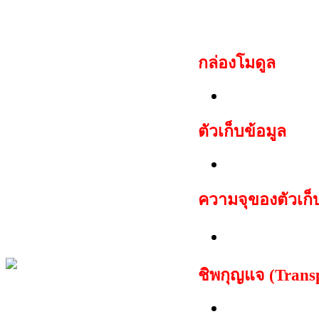
ดอกกุญแจชิพใหม่ สาม
กล่อง
โมดูล
Daewoo imm
ตัวเก็บข้อมูล
Motorola M
ความจุของตัวเก็
256 ไบต์
ชิพกุญแจ (Trans
TP 05 Megam